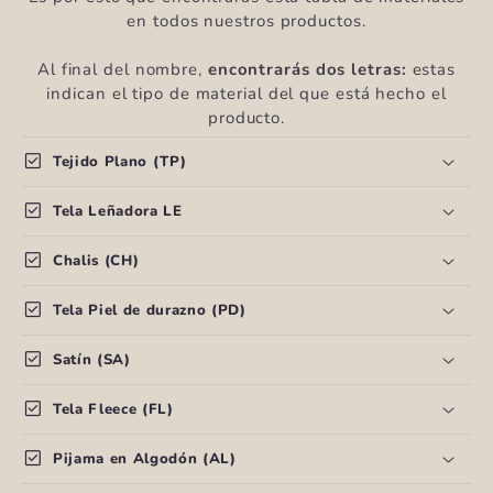
en todos nuestros productos.
Al final del nombre,
encontrarás dos letras:
estas
indican el tipo de material del que está hecho el
producto.
C
check_box
Tejido Plano (TP)
o
n
check_box
Tela Leñadora LE
t
check_box
Chalis (CH)
e
n
check_box
Tela Piel de durazno (PD)
i
check_box
d
Satín (SA)
o
check_box
Tela Fleece (FL)
d
Ver todos los productos de CH
e
check_box
Pijama en Algodón (AL)
s
Ver todos los productos de PD