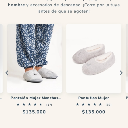
hombre
y accesorios de descanso. ¡Corre por la tuya
antes de que se agoten!
y
Pantalón Mujer Manchas
Pantuflas Mujer
P
Azul Blanco CH
17
59
(17)
(59)
reseñas
reseñas
Precio
$135.000
Precio
$135.000
totales
totales
habitual
habitual