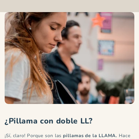
p
l
e
g
a
b
Ver todos los productos 100% Algodón
l
e
¿Pillama con doble LL?
¡Sí, claro! Porque son las
pillamas de la LLAMA.
Hace