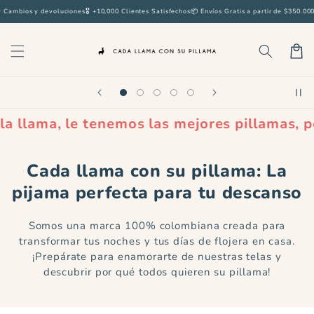
Ir
ios y devoluciones
🎖️ +10,000 Clientes Satisfechos
📦 Envíos Gratis a partir de $350.000
⭐ Ha
directamente
al contenido
Carrito
, le tenemos las mejores pillamas, póngase c
Cada llama con su pillama: La
pijama perfecta para tu descanso
Somos una marca 100% colombiana creada para
transformar tus noches y tus días de flojera en casa.
¡Prepárate para enamorarte de nuestras telas y
descubrir por qué todos quieren su pillama!